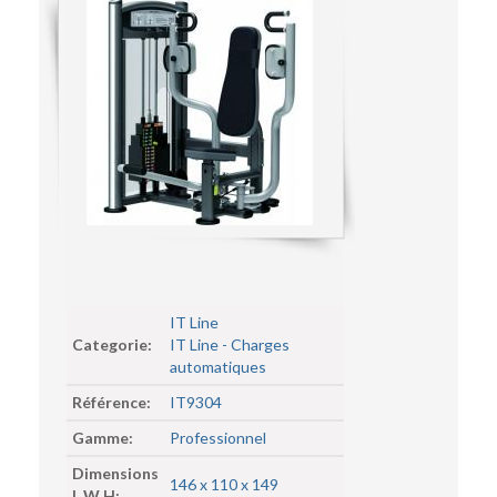
IT Line
Categorie:
IT Line - Charges
automatiques
Référence:
IT9304
Gamme:
Professionnel
Dimensions
146 x 110 x 149
L W H: