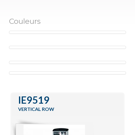
Functional Training
IZone
Couleurs
Special Lines
Encore Series
Contact
IE9519
VERTICAL ROW