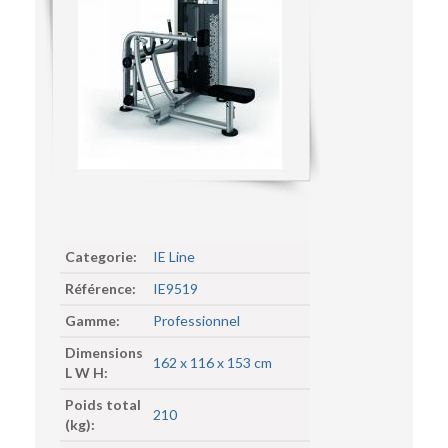
Categorie:
IE Line
Référence:
IE9519
Gamme:
Professionnel
Dimensions
162 x 116 x 153 cm
L W H:
Poids total
210
(kg):