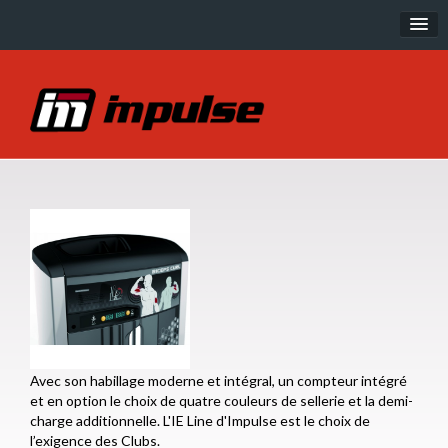
Musculation
IT Line
IT95 Line
IE Line
SL Line
PL Line
EXOFORM
Cardio
Avec son habillage moderne et intégral, un compteur intégré
R Series
et en option le choix de quatre couleurs de sellerie et la demi-
charge additionnelle. L'IE Line d'Impulse est le choix de
P Series
l’exigence des Clubs.