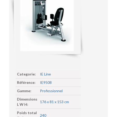
Categorie:
IE Line
Référence:
IE9508
Gamme:
Professionnel
Dimensions
176 x 81 x 153 cm
L W H:
Poids total
240