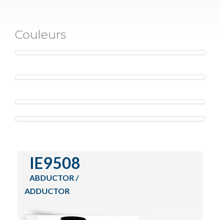
Functional Training
IZone
Couleurs
Special Lines
Encore Series
Contact
IE9508
ABDUCTOR /
ADDUCTOR