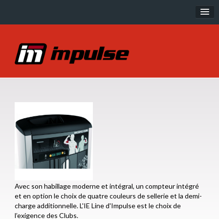
Musculation
IT Line
IT95 Line
IE Line
SL Line
PL Line
EXOFORM
Cardio
Avec son habillage moderne et intégral, un compteur intégré
R Series
et en option le choix de quatre couleurs de sellerie et la demi-
charge additionnelle. L'IE Line d'Impulse est le choix de
P Series
l’exigence des Clubs.