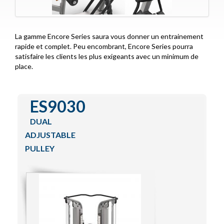
Functional Training
IZone
La gamme Encore Series saura vous donner un entrainement
Special Lines
rapide et complet. Peu encombrant, Encore Series pourra
satisfaire les clients les plus exigeants avec un minimum de
Encore Series
place.
Contact
ES9030
DUAL
ADJUSTABLE
PULLEY