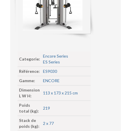
Encore Series
Categorie:
ES Series
Référence:
ES9030
Gamme:
ENCORE
Dimension
113 x 173 x 215 cm
L W H:
Poids
219
total (kg):
Stack de
2 x 77
poids (kg):